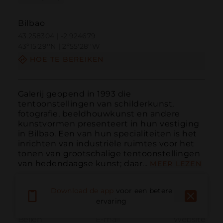
Bilbao
43.258304 | -2.924679
43º15'29''N | 2º55'28''W
HOE TE BEREIKEN
Galerij geopend in 1993 die 
tentoonstellingen van schilderkunst, 
fotografie, beeldhouwkunst en andere 
kunstvormen presenteert in hun vestiging 
in Bilbao. Een van hun specialiteiten is het 
inrichten van industriële ruimtes voor het 
tonen van grootschalige tentoonstellingen 
van hedendaagse kunst; daar...
MEER LEZEN
Download de app
voor een betere
ervaring
Bellen
E-mail
Website