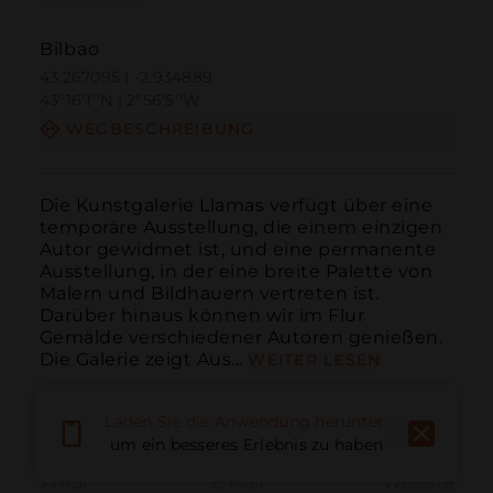
Bilbao
43.267095 | -2.934889
43º16'1''N | 2º56'5''W
WEGBESCHREIBUNG
Die Kunstgalerie Llamas verfügt über eine 
temporäre Ausstellung, die einem einzigen 
Autor gewidmet ist, und eine permanente 
Ausstellung, in der eine breite Palette von 
Malern und Bildhauern vertreten ist. 
Darüber hinaus können wir im Flur 
Gemälde verschiedener Autoren genießen. 
Die Galerie zeigt Aus...
WEITER LESEN
Laden Sie die Anwendung herunter,
um ein besseres Erlebnis zu haben
Anruf
E-Mail
Website