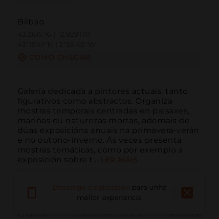
Bilbao
43.261576 | -2.929170
43º15'41''N | 2º55'45''W
COMO CHEGAR
Galería dedicada a pintores actuais, tanto 
figurativos como abstractos. Organiza 
mostras temporais centradas en paisaxes, 
mariñas ou naturezas mortas, ademais de 
dúas exposicións anuais na primavera-verán 
e no outono-inverno. Ás veces presenta 
mostras temáticas, como por exemplo a 
exposición sobre t...
LER MÁIS
Descarga a aplicación
para unha
mellor experiencia
Chamar
Correo electrónico
Sitio web