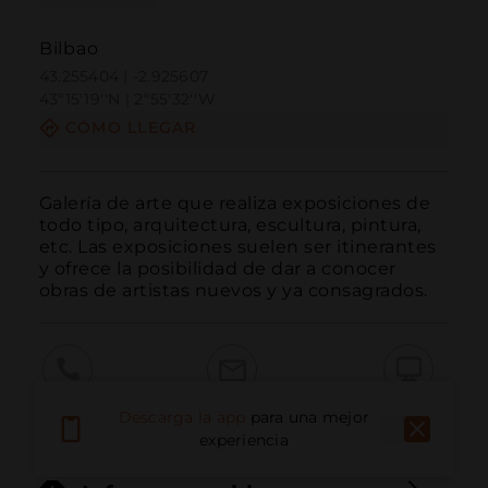
Bilbao
43.255404 | -2.925607
43º15'19''N | 2º55'32''W
CÓMO LLEGAR
Galería de arte que realiza exposiciones de 
todo tipo, arquitectura, escultura, pintura, 
etc. Las exposiciones suelen ser itinerantes 
y ofrece la posibilidad de dar a conocer 
obras de artistas nuevos y ya consagrados.
Llamar
Email
Sitio Web
Descarga la app
para una mejor
experiencia