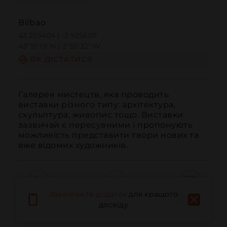
Bilbao
43.255404 | -2.925607
43º15'19''N | 2º55'32''W
ЯК ДІСТАТИСЯ
Галерея мистецтв, яка проводить 
виставки різного типу: архітектура, 
скульптура, живопис тощо. Виставки 
зазвичай є пересувними і пропонують 
можливість представити твори нових та 
вже відомих художників.
Завантажте додаток
для кращого
Дзвонити
Електронна пошта
Веб-сайт
досвіду