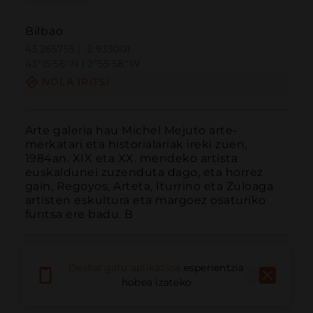
Bilbao
43.265755 | -2.933001
43º15'56''N | 2º55'58''W
NOLA IRITSI
Arte galeria hau Michel Mejuto arte-
merkatari eta historialariak ireki zuen, 
1984an. XIX eta XX. mendeko artista 
euskaldunei zuzenduta dago, eta horrez 
gain, Regoyos, Arteta, Iturrino eta Zuloaga 
artisten eskultura eta margoez osaturiko 
funtsa ere badu. B
Deskargatu aplikazioa
esperientzia
hobea izateko
Deitu
E-posta
Webgunea