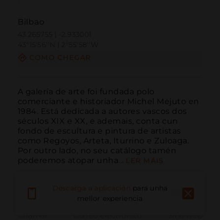
Bilbao
43.265755 | -2.933001
43º15'56''N | 2º55'58''W
COMO CHEGAR
A galería de arte foi fundada polo 
comerciante e historiador Michel Mejuto en 
1984. Está dedicada a autores vascos dos 
séculos XIX e XX, e ademais, conta cun 
fondo de escultura e pintura de artistas 
como Regoyos, Arteta, Iturrino e Zuloaga. 
Por outro lado, no seu catálogo tamén 
poderemos atopar unha...
LER MÁIS
Descarga a aplicación
para unha
mellor experiencia
Chamar
Correo electrónico
Sitio web