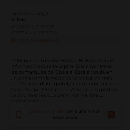
Plaza Circular, 1
Bilbao
43.261002 | -2.927032
43º15'39''N | 2º55'37''W
COM ARRIBAR-HI
L'Oficina de Turisme Bilbao-Bizkaia ofereix 
informació sobre la capital biscaïna i totes 
les comarques de Bizkaia. Està situada en 
un edifici emblemàtic de la ciutat de més 
de 120 anys d'antiguitat, a mig camí entre el 
Casco Viejo i l'Ensanche. Amb una superfície 
de 550 metres quadrats i senyalitzac...
LLEGIR MÉS
Descarrega l'app
per a una millor
experiència