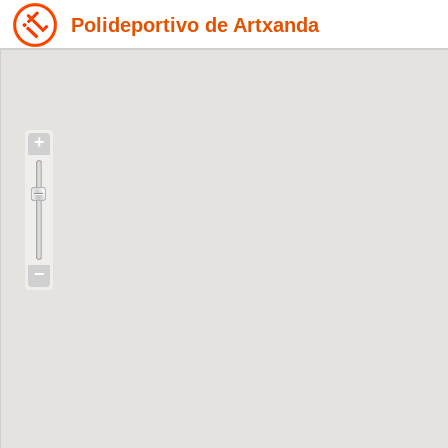
Polideportivo de Artxanda
+
−