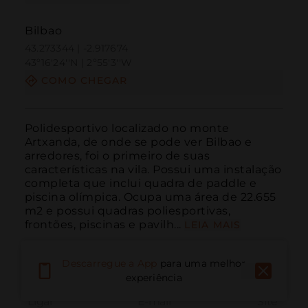
Bilbao
43.273344 | -2.917674
43º16'24''N | 2º55'3''W
COMO CHEGAR
Polidesportivo localizado no monte 
Artxanda, de onde se pode ver Bilbao e 
arredores, foi o primeiro de suas 
características na vila. Possui uma instalação 
completa que inclui quadra de paddle e 
piscina olímpica. Ocupa uma área de 22.655 
m2 e possui quadras poliesportivas, 
frontões, piscinas e pavilh...
LEIA MAIS
Descarregue a App
para uma melhor
experiência
Ligar
E-mail
Site