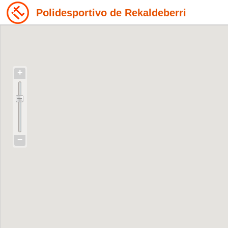
Polidesportivo de Rekaldeberri
+
−