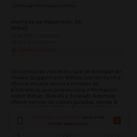
Centro de información turística
Alameda de Mazarredo, 66
Bilbao
43.267086 | -2.936062
43º16'1''N | 2º56'9''W
COMO CHEGAR
Os centos de visitantes que se achegan ao 
Museo Guggenheim Bilbao, contan cunha 
oficina situada xunto á entrada da 
pinacoteca, que proporciona información 
sobre Bilbao, Bizkaia e Euskadi. Ademais, 
ofrece servizo de visitas guiadas, vende a 
tarxeta turística Bilbao Card e traballa en 
coordinación coa...
LER MÁIS
Descarga a aplicación
para unha
mellor experiencia