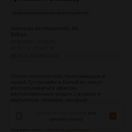
Информационный центр для туристов
Alameda de Mazarredo, 66
Bilbao
43.267086 | -2.936062
43º16'1''N | 2º56'9''W
КАК ДОБРАТЬСЯ
Сотни посетителей, приезжающих в 
музей Гуггенхайм в Бильбао, могут 
воспользоваться офисом, 
расположенным рядом с входом в 
картинную галерею, который 
предоставляет информацию о Бильбао, 
Бискайя и Эускади. Кроме того, здесь 
Скачайте приложение
для
предлагаются экскурсии, продаются 
лучшего опыта
туристические карты Bilbao Card и 
осуществля...
ЧИТАТЬ ДАЛЬШЕ