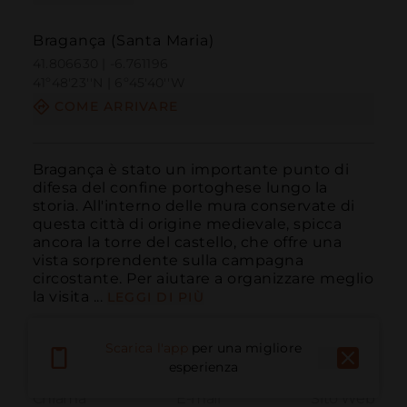
Bragança (Santa Maria)
41.806630 | -6.761196
41º48'23''N | 6º45'40''W
COME ARRIVARE
Bragança è stato un importante punto di 
difesa del confine portoghese lungo la 
storia. All'interno delle mura conservate di 
questa città di origine medievale, spicca 
ancora la torre del castello, che offre una 
vista sorprendente sulla campagna 
circostante. Per aiutare a organizzare meglio 
la visita ...
LEGGI DI PIÙ
Scarica l'app
per una migliore
esperienza
Chiama
E-mail
Sito Web