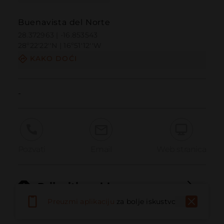
Buenavista del Norte
28.372963 | -16.853543
28º22'22''N | 16º51'12''W
KAKO DOĆI
-
Pozvati
Email
Web stranica
Prijaviti problem
Preuzmi aplikaciju
za bolje iskustvo