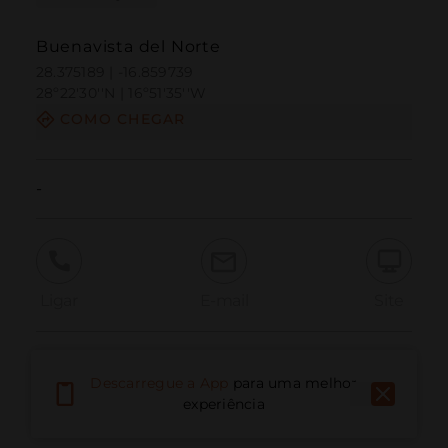
Buenavista del Norte
28.375189 | -16.859739
28º22'30''N | 16º51'35''W
COMO CHEGAR
-
Ligar
E-mail
Site
Relatar problema
Descarregue a App
para uma melhor
experiência