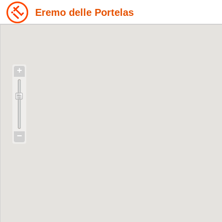
Eremo delle Portelas
+
−