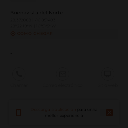
Buenavista del Norte
28.372088 | -16.851493
28º22'19''N | 16º51'5''W
COMO CHEGAR
-
Chamar
Correo electrónico
Sitio web
Informar dun problema
Descarga a aplicación
para unha
mellor experiencia