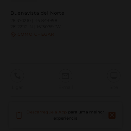
Buenavista del Norte
28.370210 | -16.849998
28º22'12''N | 16º50'59''W
COMO CHEGAR
-
Ligar
E-mail
Site
Relatar problema
Descarregue a App
para uma melhor
experiência