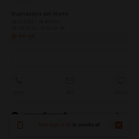
Buenavista del Norte
28.343283 | -16.876351
28º20'35''N | 16º52'34''W
कैसे पहुंचें
-
बुलाना
ईमेल
वेबसाइट
समस्या की सूचना दें
बेहतर अनुभव के लिए
ऐप डाउनलोड करें