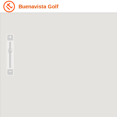
Buenavista Golf
+
−