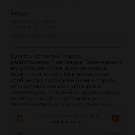
Burgos
42.350754 | -3.695473
42º21'2''N | 3º41'43''W
КАК ДОБРАТЬСЯ
Бургос - испанский город, 
расположенный на севере Пиренейского 
полуострова, столица одноименной 
провинции, входящей в автономное 
сообщество Кастилия и Леон. В городе 
есть зеленое кольцо и обширный 
архитектурный ансамбль, среди которых 
выделяется собор Святой Марии, 
образец готической архитектуры, пр...
ЧИТАТЬ ДАЛЬШЕ
Скачайте приложение
для
лучшего опыта