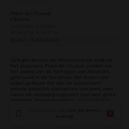
Plaza del Duque
Cáceres
39.476082 | -6.370856
39º28'33''N | 6º22'15''W
HOE TE BEREIKEN
Gelegen buiten de monumentale stad op 
het populaire Plaza del Duque, vinden we 
het paleis van de hertogen van Abrantes, 
gebouwd in de 16e eeuw. Het is een zeer 
sober gebouw dat aan de buitenkant 
enkele gotische elementen vertoont, met 
name de verdedigingstoren met een grote 
kantelen. Tegenwoordig is...
MEER LEZEN
Download de app
voor een betere
ervaring