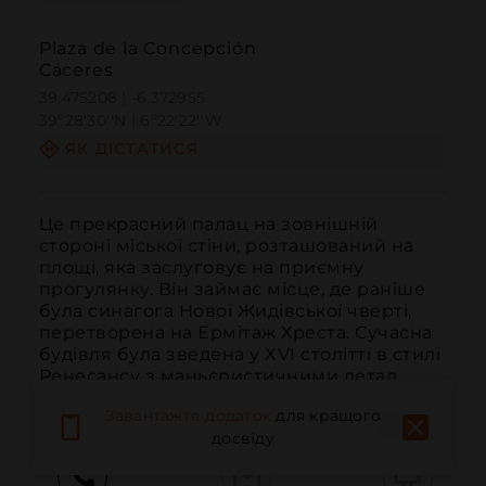
Plaza de la Concepción
Cáceres
39.475208 | -6.372955
39º28'30''N | 6º22'22''W
ЯК ДІСТАТИСЯ
Це прекрасний палац на зовнішній 
стороні міської стіни, розташований на 
площі, яка заслуговує на приємну 
прогулянку. Він займає місце, де раніше 
була синагога Нової Жидівської чверті, 
перетворена на Ермітаж Хреста. Сучасна 
будівля була зведена у XVI столітті в стилі 
Ренесансу з маньєристичними детал...
ЧИТАТИ ДАЛІ
Завантажте додаток
для кращого
досвіду