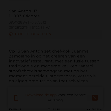
San Anton, 13
10003 Cáceres
39.472884 | -6.375512
39º28'22''N | 6º22'31''W
HOE TE BEREIKEN
Op 13 San Antón zet chef-kok Juanma 
Zamorano in op het creëren van een 
innovatief restaurant, met een fusie tussen 
traditionele en moderne keuken, waarbij 
stoofschotels samengaan met op het 
moment bereide rijstgerechten, verse vis 
en eigen productie van Iberisch vlees.
Download de app
voor een betere
ervaring
Bellen
E-mail
Website