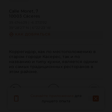
Calle Moret, 7
10003 Cáceres
39.474409 | -6.373192
39º28'27''N | 6º22'23''W
КАК ДОБРАТЬСЯ
Коррегидор, как по местоположению в 
старом городе Касерес, так и по 
названию и типу кухни, является одним 
из самых традиционных ресторанов в 
этом районе.
Скачайте приложение
для
Вызов
Электронная почта
Веб-сайт
лучшего опыта