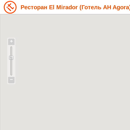
Ресторан El Mirador (Готель AH Agora
+
−