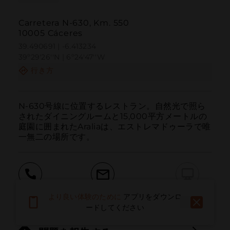
Carretera N-630, Km. 550
10005 Cáceres
39.490691 | -6.413234
39º29'26''N | 6º24'47''W
行き方
N-630号線に位置するレストラン。自然光で照ら
されたダイニングルームと15,000平方メートルの
庭園に囲まれたAraliaは、エストレマドゥーラで唯
一無二の場所です。
呼ぶ
電子メール
ウェブサイト
より良い体験のために
アプリをダウンロ
ードしてください