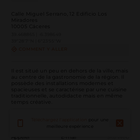
Calle Miguel Serrano, 12 Edificio Los
Miradores
10005 Cáceres
39.468865 | -6.398649
39º28'7''N | 6º23'55''W
COMMENT Y ALLER
Il est situé un peu en dehors de la ville, mais 
au centre de la gastronomie de la région. Il 
possède des installations modernes et 
spacieuses et se caractérise par une cuisine 
traditionnelle, autodidacte mais en même 
temps créative.
Téléchargez l'application
pour une
meilleure expérience
Appeler
E-mail
Site Web