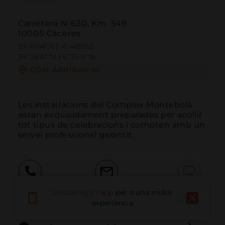
Carretera N-630, Km. 549
10005 Cáceres
39.494831 | -6.418352
39º29'41''N | 6º25'6''W
COM ARRIBAR-HI
Les instal·lacions del Complex Montebola 
estan exquisidament preparades per acollir 
tot tipus de celebracions i compten amb un 
servei professional garantit.
Trucar
Email
Lloc Web
Descarrega l'app
per a una millor
experiència