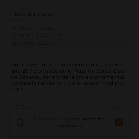
Plaza Sta. Clara, 1
Cáceres
39.471684 | -6.371663
39º28'18''N | 6º22'17''W
CÓMO LLEGAR
Bonita vivienda medieval rehabilitada en el 
año 2011 y situada en la Plaza de Santa Clara 
de Cáceres, dentro de la zona monumental 
declarada Patrimonio de la Humanidad por 
la Unesco.
Descarga la app
para una mejor
Llamar
Email
Sitio Web
experiencia