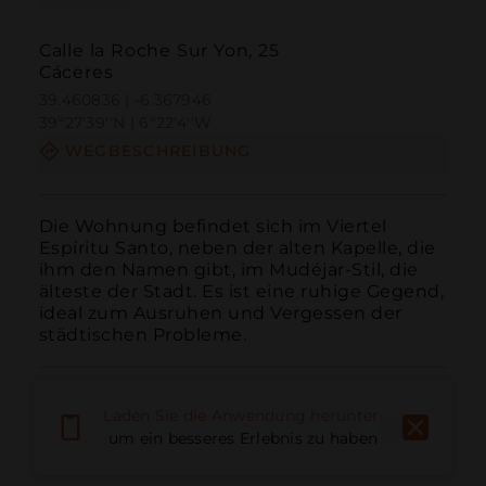
Calle la Roche Sur Yon, 25
Cáceres
39.460836 | -6.367946
39º27'39''N | 6º22'4''W
WEGBESCHREIBUNG
Die Wohnung befindet sich im Viertel 
Espíritu Santo, neben der alten Kapelle, die 
ihm den Namen gibt, im Mudéjar-Stil, die 
älteste der Stadt. Es ist eine ruhige Gegend, 
ideal zum Ausruhen und Vergessen der 
städtischen Probleme.
Laden Sie die Anwendung herunter,
um ein besseres Erlebnis zu haben
Anruf
E-Mail
Website