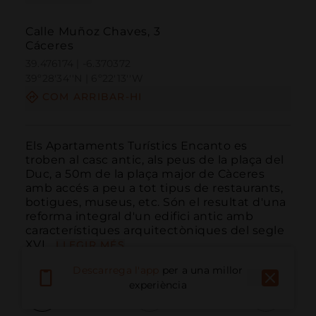
Calle Muñoz Chaves, 3
Cáceres
39.476174 | -6.370372
39º28'34''N | 6º22'13''W
COM ARRIBAR-HI
Els Apartaments Turístics Encanto es 
troben al casc antic, als peus de la plaça del 
Duc, a 50m de la plaça major de Càceres 
amb accés a peu a tot tipus de restaurants, 
botigues, museus, etc. Són el resultat d'una 
reforma integral d'un edifici antic amb 
característiques arquitectòniques del segle 
XVI...
LLEGIR MÉS
Descarrega l'app
per a una millor
experiència