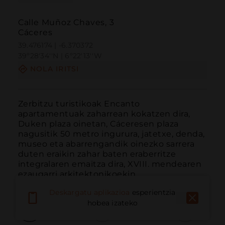
Calle Muñoz Chaves, 3
Cáceres
39.476174 | -6.370372
39º28'34''N | 6º22'13''W
NOLA IRITSI
Zerbitzu turistikoak Encanto 
apartamentuak zaharrean kokatzen dira, 
Duken plaza oinetan, Cáceresen plaza 
nagusitik 50 metro ingurura, jatetxe, denda, 
museo eta abarrengandik oinezko sarrera 
duten eraikin zahar baten eraberritze 
integralaren emaitza dira, XVIII. mendearen 
ezaugarri arkitektonikoekin.
Deskargatu aplikazioa
esperientzia
hobea izateko