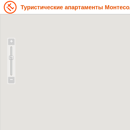
Туристические апартаменты Монтес
+
−