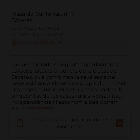
Plaza de Canterías, nº 7
Cáceres
39.477952 | -6.370432
39º28'40''N | 6º22'13''W
COM ARRIBAR-HI
La Casa Pintada són quatre apartaments 
turístics, situats al centre de la ciutat de 
Càceres, que combinen la seva especial 
decoració amb els serveis propis d'un hotel. 
Les cases combinen per als seus hostes: la 
singularitat de les cases rurals: versatilitat, 
independència i l'autonomia que donen 
els...
LLEGIR MÉS
Descarrega l'app
per a una millor
experiència