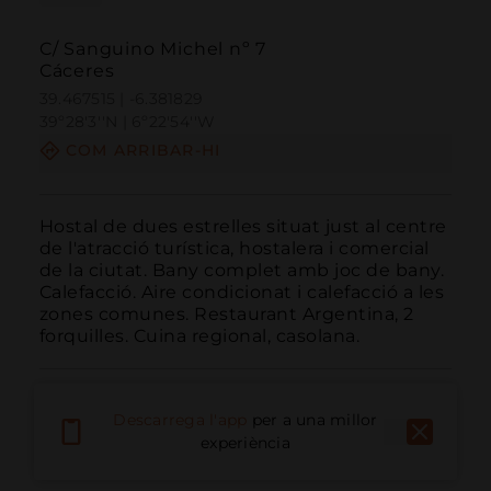
C/ Sanguino Michel nº 7
Cáceres
39.467515 | -6.381829
39º28'3''N | 6º22'54''W
COM ARRIBAR-HI
Hostal de dues estrelles situat just al centre 
de l'atracció turística, hostalera i comercial 
de la ciutat. Bany complet amb joc de bany. 
Calefacció. Aire condicionat i calefacció a les 
zones comunes. Restaurant Argentina, 2 
forquilles. Cuina regional, casolana.
Descarrega l'app
per a una millor
experiència
Trucar
Email
Lloc Web