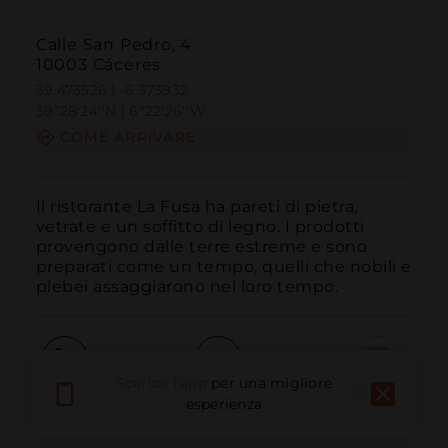
Calle San Pedro, 4
10003 Cáceres
39.473526 | -6.373932
39º28'24''N | 6º22'26''W
COME ARRIVARE
Il ristorante La Fusa ha pareti di pietra, 
vetrate e un soffitto di legno. I prodotti 
provengono dalle terre estreme e sono 
preparati come un tempo, quelli che nobili e 
plebei assaggiarono nel loro tempo.
Scarica l'app
per una migliore
Chiama
E-mail
Sito Web
esperienza