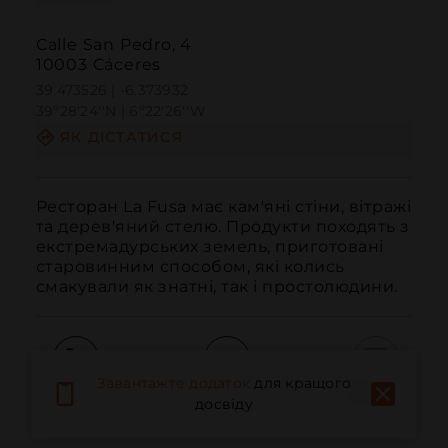
Calle San Pedro, 4
10003 Cáceres
39.473526 | -6.373932
39º28'24''N | 6º22'26''W
ЯК ДІСТАТИСЯ
Ресторан La Fusa має кам'яні стіни, вітражі 
та дерев'яний стелю. Продукти походять з 
екстремадурських земель, приготовані 
старовинним способом, які колись 
смакували як знатні, так і простолюдини.
Завантажте додаток
для кращого
Дзвонити
Електронна пошта
Веб-сайт
досвіду