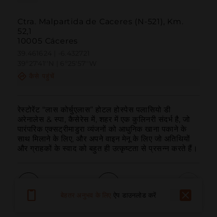
Ctra. Malpartida de Caceres (N-521), Km.
52,1
10005 Cáceres
39.461624 | -6.432721
39º27'41''N | 6º25'57''W
कैसे पहुंचें
रेस्टोरेंट “लास कोर्चुएलास” होटल होस्पेस पलासियो डी 
अरेनालेस & स्पा, कैसेरेस में, शहर में एक कुलिनरी संदर्भ है, जो 
पारंपरिक एक्सट्रीमाडुरा व्यंजनों को आधुनिक खाना पकाने के 
साथ मिलाने के लिए, और अपने वाइन मेनू के लिए जो अतिथियों 
और ग्राहकों के स्वाद को बहुत ही उत्कृष्टता से प्रसन्न करते हैं।
बेहतर अनुभव के लिए
ऐप डाउनलोड करें
बुलाना
ईमेल
वेबसाइट