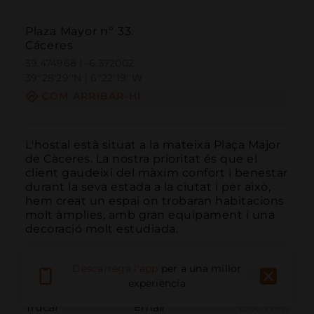
Plaza Mayor nº 33.
Cáceres
39.474968 | -6.372002
39º28'29''N | 6º22'19''W
COM ARRIBAR-HI
L'hostal està situat a la mateixa Plaça Major 
de Càceres. La nostra prioritat és que el 
client gaudeixi del màxim confort i benestar 
durant la seva estada a la ciutat i per això, 
hem creat un espai on trobaran habitacions 
molt àmplies, amb gran equipament i una 
decoració molt estudiada.
Descarrega l'app
per a una millor
experiència
Trucar
Email
Lloc Web