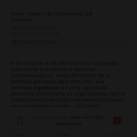
Avda. Virgen de Guadalupe, 28.
Cáceres
39.469452 | -6.384531
39º28'10''N | 6º23'4''W
CÓMO LLEGAR
A 15 minutos a pie del histórico centro de 
Cáceres se encuentra el Sercotel 
Extremadura, un magnífico hotel de 4 
estrellas pensado para ofrecerle una 
estancia agradable en esta capital de 
provincia extremeña. El lugar cuenta con 151 
habitaciones con todos los servicios propios 
de un hotel de su cate...
LEER MÁS
Descarga la app
para una mejor
experiencia