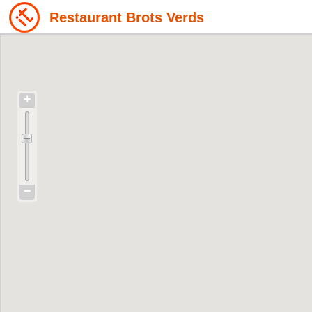
Restaurant Brots Verds
+
−