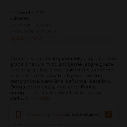
C/ Moret nº20
Cáceres
39.474478 | -6.373311
39º28'28''N | 6º22'23''W
KAKO DOĆI
Nudimo vam privilegiranu lokaciju, u centru 
grada, i na 100 m od povijesne jezgre grada. 
Kroz ulaz s ulice Moret, zatvorene za promet 
vozila, možete uživati u trgovačkoj zoni, 
restoranima, barovima, kafićima i kazalištu. 
Druga opcija ulaza, kroz ulicu Parras, 
omogućit će vam jednostavan pristup 
park...
ČITAJ VIŠE
Preuzmi aplikaciju
za bolje iskustvo