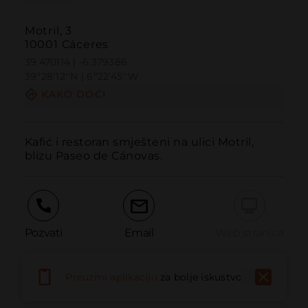
Motril, 3
10001 Cáceres
39.470114 | -6.379386
39º28'12''N | 6º22'45''W
KAKO DOĆI
Kafić i restoran smješteni na ulici Motril, 
blizu Paseo de Cánovas.
Pozvati
Email
Web stranica
Preuzmi aplikaciju
za bolje iskustvo
Prijaviti problem