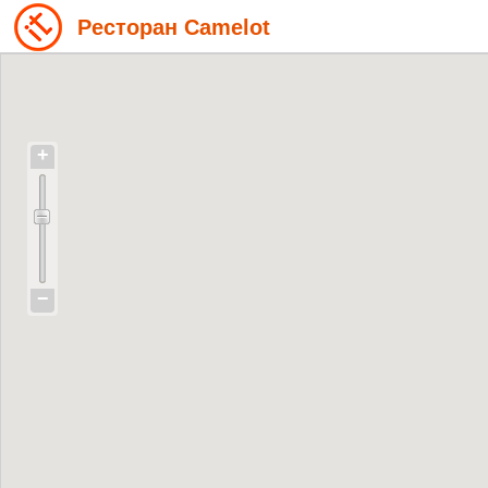
Ресторан Camelot
+
−