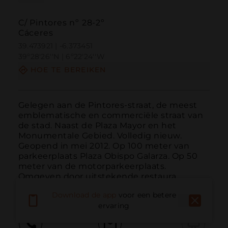
C/ Pintores nº 28-2º
Cáceres
39.473921 | -6.373451
39º28'26''N | 6º22'24''W
HOE TE BEREIKEN
Gelegen aan de Pintores-straat, de meest 
emblematische en commerciële straat van 
de stad. Naast de Plaza Mayor en het 
Monumentale Gebied. Volledig nieuw. 
Geopend in mei 2012. Op 100 meter van 
parkeerplaats Plaza Obispo Galarza. Op 50 
meter van de motorparkeerplaats. 
Omgeven door uitstekende restaura...
MEER LEZEN
Download de app
voor een betere
ervaring