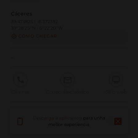
Cáceres
39.473825 | -6.372392
39º28'25''N | 6º22'20''W
COMO CHEGAR
-
Chamar
Correo electrónico
Sitio web
Informar dun problema
Descarga a aplicación
para unha
mellor experiencia