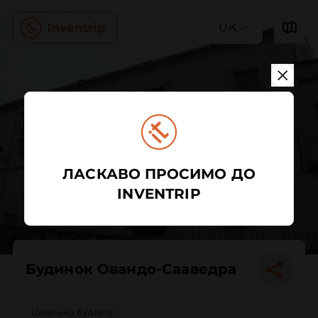
UK
ЛАСКАВО ПРОСИМО ДО
INVENTRIP
Будинок Овандо-Сааведра
Цивільна будівля