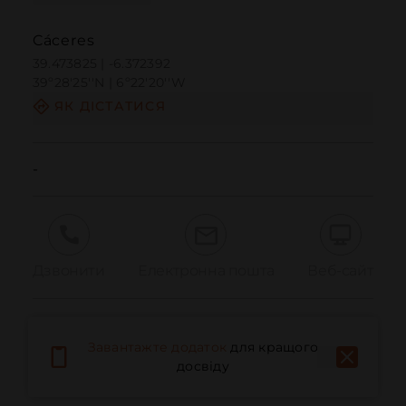
Cáceres
39.473825 | -6.372392
39º28'25''N | 6º22'20''W
ЯК ДІСТАТИСЯ
-
Дзвонити
Електронна пошта
Веб-сайт
Повідомити про проблему
Завантажте додаток
для кращого
досвіду