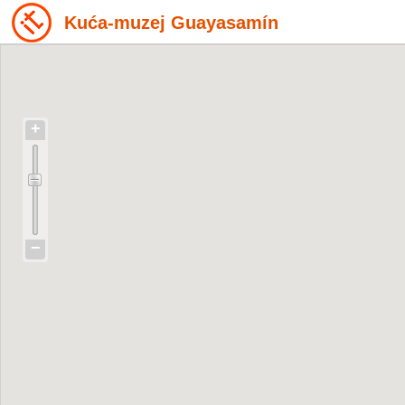
Kuća-muzej Guayasamín
+
−